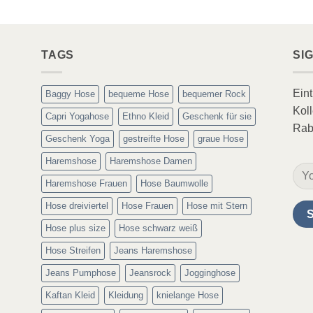
TAGS
SI
Ein
Baggy Hose
bequeme Hose
bequemer Rock
Koll
Capri Yogahose
Ethno Kleid
Geschenk für sie
Rab
Geschenk Yoga
gestreifte Hose
graue Hose
Haremshose
Haremshose Damen
Haremshose Frauen
Hose Baumwolle
Hose dreiviertel
Hose Frauen
Hose mit Stern
Hose plus size
Hose schwarz weiß
Hose Streifen
Jeans Haremshose
Jeans Pumphose
Jeansrock
Jogginghose
Kaftan Kleid
Kleidung
knielange Hose