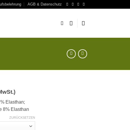
ufsbelehrung
AGB & Datenschutz
 MwSt.)
% Elasthan;
 8% Elasthan
ZURÜCKSETZEN