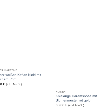
Auf
A
die
die
Wunschliste
Wunschli
DER/KAFTANE
rz weißes Kaftan Kleid mit
schem Print
00
€
(inkl. MwSt.)
HOSEN
Knielange Haremshose mit
Blumenmuster rot gelb
98,00
€
(inkl. MwSt.)