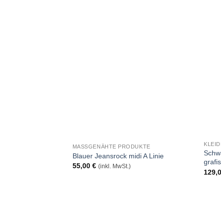
Auf
die
Wunschliste
KLEI
MASSGENÄHTE PRODUKTE
Schwa
Blauer Jeansrock midi A Linie
grafi
55,00
€
(inkl. MwSt.)
129,