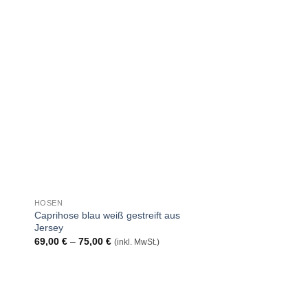
uf
Auf
die
ste
Wunschliste
HOSEN
KLEIDER/KAFTANE
Caprihose blau weiß gestreift aus
Oversized Kaftan Kle
Jersey
Streifen
Preisspanne:
69,00
€
–
75,00
€
(inkl. MwSt.)
129,00
€
(inkl. MwSt.)
69,00 €
bis
75,00 €