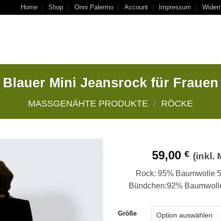
Home
Shop
Onni Palermo
Account
Impressum
Widerr
Blauer Mini Jeansrock für Frauen
MASSGENÄHTE PRODUKTE
/
RÖCKE
59,00
€
(inkl.
Rock: 95% Baumwolle 5
Auf
Bündchen:92% Baumwolle
die
Wunschliste
Größe