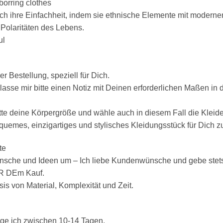
 borring clothes
h ihre Einfachheit, indem sie ethnische Elemente mit modernen
 Polaritäten des Lebens.
ul
r Bestellung, speziell für Dich.
rlasse mir bitte einen Notiz mit Deinen erforderlichen Maßen 
itte deine Körpergröße und wähle auch in diesem Fall die Kleid
equemes, einzigartiges und stylisches Kleidungsstück für Dich 
te
nsche und Ideen um – Ich liebe Kundenwünsche und gebe stets 
OR DEm Kauf.
sis von Material, Komplexität und Zeit.
ige ich zwischen 10-14 Tagen.