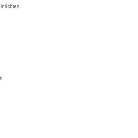
inrichten.
uf
Auf
die
ste
Wunschliste