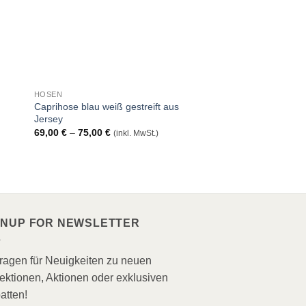
HOSEN
HOSEN
Caprihose blau weiß gestreift aus
Graue Haremshose a
Jersey
Stoff
Preisspanne:
P
69,00
€
–
75,00
€
89,00
€
–
118,00
€
(inkl. MwSt.)
(
69,00 €
8
bis
bi
75,00 €
1
GNUP FOR NEWSLETTER
tragen für Neuigkeiten zu neuen
ektionen, Aktionen oder exklusiven
atten!