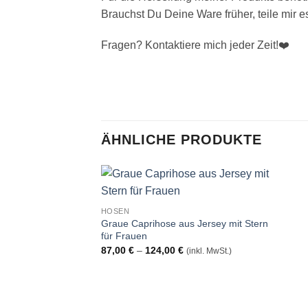
Brauchst Du Deine Ware früher, teile mir e
Fragen? Kontaktiere mich jeder Zeit!❤️
ÄHNLICHE PRODUKTE
HOSEN
Auf
Graue Caprihose aus Jersey mit Stern
die
für Frauen
Wunschliste
Preisspanne:
87,00
€
–
124,00
€
(inkl. MwSt.)
87,00 €
bis
124,00 €