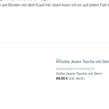
s am Besten vor dem Kauf mit, dann kann ich es auf jeden Fall e
MASSGENÄHTE PRODUKTE
Goße Jeans Tasche mit Stern
Auf
A
69,00
€
(inkl. MwSt.)
die
die
Wunschliste
Wunschli