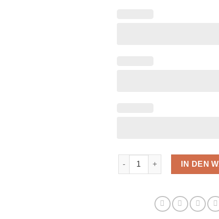
Knielanges T Shirt Kleid mit S
IN DEN 