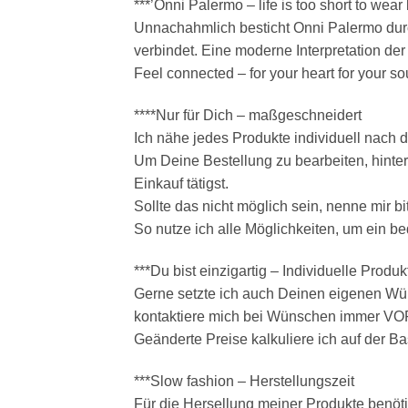
***’Onni Palermo – life is too short to wear
Unnachahmlich besticht Onni Palermo durc
verbindet. Eine moderne Interpretation der
Feel connected – for your heart for your so
****Nur für Dich – maßgeschneidert
Ich nähe jedes Produkte individuell nach de
Um Deine Bestellung zu bearbeiten, hinte
Einkauf tätigst.
Sollte das nicht möglich sein, nenne mir b
So nutze ich alle Möglichkeiten, um ein b
***Du bist einzigartig – Individuelle Produk
Gerne setzte ich auch Deinen eigenen Wü
kontaktiere mich bei Wünschen immer V
Geänderte Preise kalkuliere ich auf der Ba
***Slow fashion – Herstellungszeit
Für die Hersellung meiner Produkte benöt