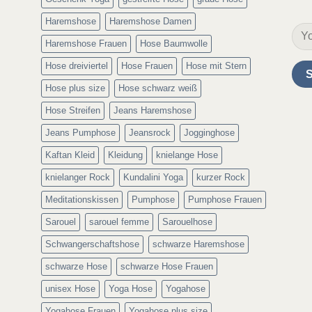
Haremshose
Haremshose Damen
Haremshose Frauen
Hose Baumwolle
Hose dreiviertel
Hose Frauen
Hose mit Stern
Hose plus size
Hose schwarz weiß
Hose Streifen
Jeans Haremshose
Jeans Pumphose
Jeansrock
Jogginghose
Kaftan Kleid
Kleidung
knielange Hose
knielanger Rock
Kundalini Yoga
kurzer Rock
Meditationskissen
Pumphose
Pumphose Frauen
Sarouel
sarouel femme
Sarouelhose
Schwangerschaftshose
schwarze Haremshose
schwarze Hose
schwarze Hose Frauen
unisex Hose
Yoga Hose
Yogahose
Yogahose Frauen
Yogahose plus size