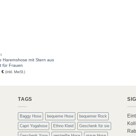
N
e Haremshose mit Stern aus
 für Frauen
0
€
(inkl. MwSt.)
TAGS
SI
Ein
Baggy Hose
bequeme Hose
bequemer Rock
Koll
Capri Yogahose
Ethno Kleid
Geschenk für sie
Rab
Geschenk Yoga
gestreifte Hose
graue Hose