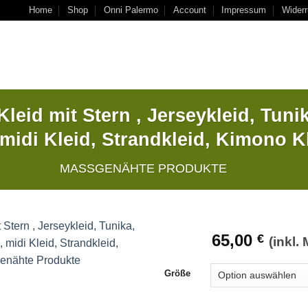
Home
Shop
Onni Palermo
Account
Impressum
Widerr
leid mit Stern , Jerseykleid, Tunik
midi Kleid, Strandkleid, Kimono Kl
MASSGENÄHTE PRODUKTE
65,00
€
(inkl.
Größe
Auf
die
Wunschliste