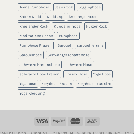
Jeans Pumphose
Jeansrock
Jogginghose
Kaftan Kleid
Kleidung
knielange Hose
knielanger Rock
Kundalini Yoga
kurzer Rock
Meditationskissen
Pumphose
Pumphose Frauen
Sarouel
sarouel femme
Sarouelhose
Schwangerschaftshose
schwarze Haremshose
schwarze Hose
schwarze Hose Frauen
unisex Hose
Yoga Hose
Yogahose
Yogahose Frauen
Yogahose plus size
Yoga Kleidung
ONNI PALERMO
ACCOUNT
IMPRESSUM
WIDERRUFSBELEHRUNG
AGB 