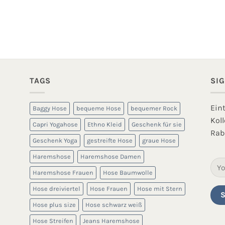
TAGS
SI
Ein
Baggy Hose
bequeme Hose
bequemer Rock
Kol
Capri Yogahose
Ethno Kleid
Geschenk für sie
Rab
Geschenk Yoga
gestreifte Hose
graue Hose
Haremshose
Haremshose Damen
Haremshose Frauen
Hose Baumwolle
Hose dreiviertel
Hose Frauen
Hose mit Stern
Hose plus size
Hose schwarz weiß
Hose Streifen
Jeans Haremshose