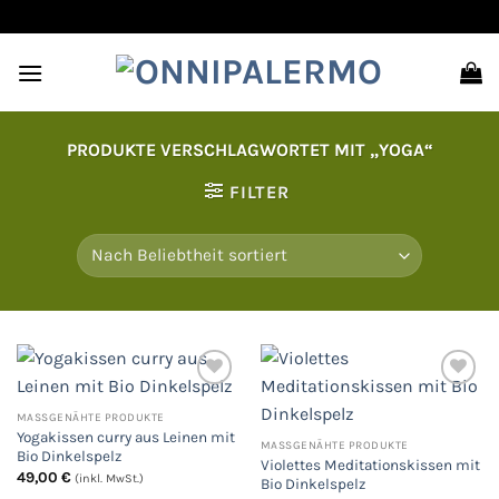
Zum
Inhalt
springen
PRODUKTE VERSCHLAGWORTET MIT „YOGA“
FILTER
MASSGENÄHTE PRODUKTE
Auf
Auf
Yogakissen curry aus Leinen mit
die
die
MASSGENÄHTE PRODUKTE
Wunschliste
Wunschliste
Bio Dinkelspelz
Violettes Meditationskissen mit
49,00
€
(inkl. MwSt.)
Bio Dinkelspelz