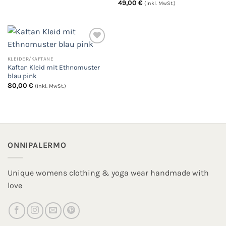
49,00
€
(inkl. MwSt.)
KLEIDER/KAFTANE
Auf
Kaftan Kleid mit Ethnomuster
die
Wunschliste
blau pink
80,00
€
(inkl. MwSt.)
ONNIPALERMO
Unique womens clothing & yoga wear handmade with
love