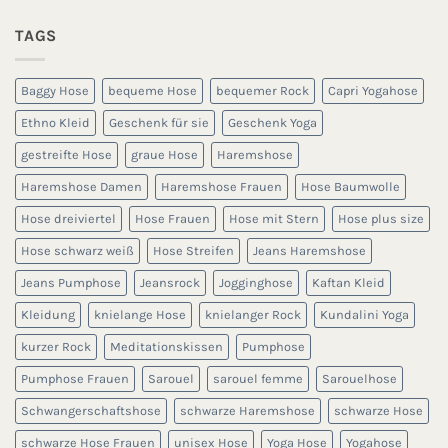
TAGS
Baggy Hose
bequeme Hose
bequemer Rock
Capri Yogahose
Ethno Kleid
Geschenk für sie
Geschenk Yoga
gestreifte Hose
graue Hose
Haremshose
Haremshose Damen
Haremshose Frauen
Hose Baumwolle
Hose dreiviertel
Hose Frauen
Hose mit Stern
Hose plus size
Hose schwarz weiß
Hose Streifen
Jeans Haremshose
Jeans Pumphose
Jeansrock
Jogginghose
Kaftan Kleid
Kleidung
knielange Hose
knielanger Rock
Kundalini Yoga
kurzer Rock
Meditationskissen
Pumphose
Pumphose Frauen
Sarouel
sarouel femme
Sarouelhose
Schwangerschaftshose
schwarze Haremshose
schwarze Hose
schwarze Hose Frauen
unisex Hose
Yoga Hose
Yogahose