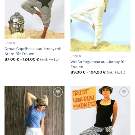
HOSEN
Graue Caprihose aus Jersey mit
Stern für Frauen
HOSEN
Preisspanne:
87,00
€
–
124,00
€
(inkl. MwSt.)
Weiße Yogahose aus Jersey für
87,00 €
Frauen
bis
124,00 €
Preisspanne:
89,00
€
–
104,00
€
(inkl. MwSt.)
89,00 €
bis
104,00 €
Auf
Auf
die
die
Wunschliste
Wunschliste