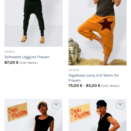
HOSEN
Schwarze Leggins Frauen
87,00
€
(inkl. MwSt.)
HOSEN
Yogahose curry mit Stern für
Frauen
Preisspanne:
75,00
€
–
85,00
€
(inkl. MwSt.)
75,00 €
bis
85,00 €
Auf
Auf
die
die
Wunschliste
Wunschliste