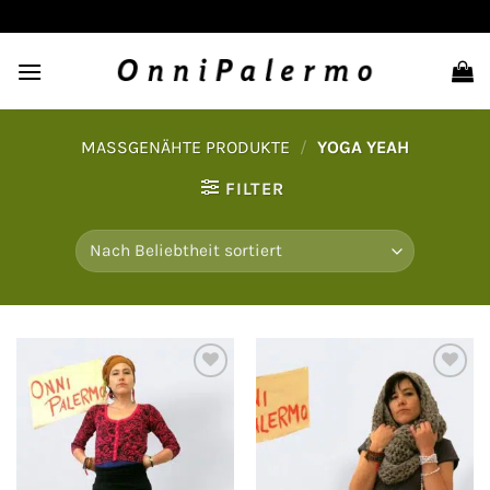
Zum
Inhalt
springen
MASSGENÄHTE PRODUKTE
/
YOGA YEAH
FILTER
Auf
Auf
die
die
Wunschliste
Wunschliste