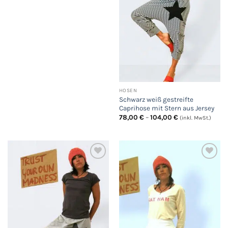
HOSEN
Schwarz weiß gestreifte
Caprihose mit Stern aus Jersey
Preisspanne:
78,00
€
–
104,00
€
(inkl. MwSt.)
78,00 €
bis
104,00 €
Auf
Auf
die
die
Wunschliste
Wunschliste