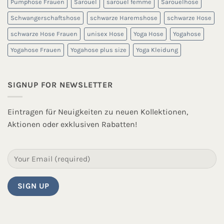
Pumphose Frauen
Sarouel
sarouel femme
Sarouelhose
Schwangerschaftshose
schwarze Haremshose
schwarze Hose
schwarze Hose Frauen
unisex Hose
Yoga Hose
Yogahose
Yogahose Frauen
Yogahose plus size
Yoga Kleidung
SIGNUP FOR NEWSLETTER
Eintragen für Neuigkeiten zu neuen Kollektionen,
Aktionen oder exklusiven Rabatten!