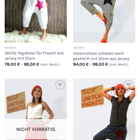
HOSEN
HOSEN
Weiße Yogahose für Frauen aus
Haremshose schwarz weiß
Jersey mit Stern
gestreift mit Stern aus Jersey
Preisspanne:
Preisspanne:
78,00
€
–
98,00
€
84,00
€
–
98,00
€
(inkl. MwSt.)
(inkl. MwSt.)
78,00 €
84,00 €
bis
bis
98,00 €
98,00 €
Auf
Auf
die
die
Wunschliste
Wunschliste
NICHT VORRÄTIG