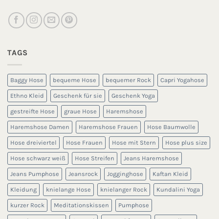
TAGS
Baggy Hose
bequeme Hose
bequemer Rock
Capri Yogahose
Ethno Kleid
Geschenk für sie
Geschenk Yoga
gestreifte Hose
graue Hose
Haremshose
Haremshose Damen
Haremshose Frauen
Hose Baumwolle
Hose dreiviertel
Hose Frauen
Hose mit Stern
Hose plus size
Hose schwarz weiß
Hose Streifen
Jeans Haremshose
Jeans Pumphose
Jeansrock
Jogginghose
Kaftan Kleid
Kleidung
knielange Hose
knielanger Rock
Kundalini Yoga
kurzer Rock
Meditationskissen
Pumphose