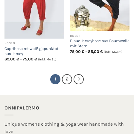
HOSEN
Blaue Jerseyhose aus Baumwolle
HOSEN
mit Stern
Caprihose rot weiß gepunktet
Preisspanne:
75,00
€
–
85,00
€
(inkl. MwSt.)
aus Jersey
75,00 €
Preisspanne:
bis
69,00
€
–
75,00
€
(inkl. MwSt.)
69,00 €
85,00 €
bis
75,00 €
1
2
ONNIPALERMO
Unique womens clothing & yoga wear handmade with
love