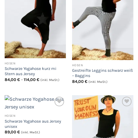
HOSEN
HOSEN
Schwarze Yogahose kurz mi
Gestreifte Leggins schwarz weiß
Stern aus Jersey
– Baggins
Preisspanne:
84,00
€
–
114,00
€
(inkl. MwSt.)
84,00
€
(inkl. MwSt.)
84,00 €
bis
114,00 €
HOSEN
Auf
Auf
Schwarze Yogahose aus Jersey
die
die
Wunschliste
Wunschliste
unisex
89,00
€
(inkl. MwSt.)