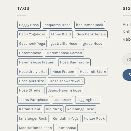
TAGS
SI
Ein
Baggy Hose
bequeme Hose
bequemer Rock
Kol
Capri Yogahose
Ethno Kleid
Geschenk für sie
Rab
Geschenk Yoga
gestreifte Hose
graue Hose
Haremshose
Haremshose Damen
Haremshose Frauen
Hose Baumwolle
Hose dreiviertel
Hose Frauen
Hose mit Stern
Hose plus size
Hose schwarz weiß
Hose Streifen
Jeans Haremshose
Jeans Pumphose
Jeansrock
Jogginghose
Kaftan Kleid
Kleidung
knielange Hose
knielanger Rock
Kundalini Yoga
kurzer Rock
Meditationskissen
Pumphose