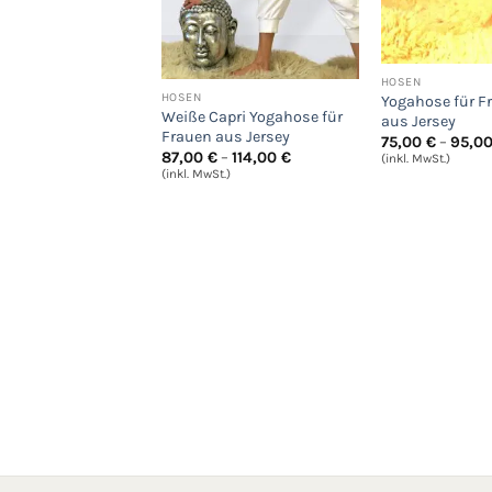
HOSEN
HOSEN
Yogahose für Fr
Weiße Capri Yogahose für
aus Jersey
Frauen aus Jersey
75,00
€
–
95,0
Preisspanne:
87,00
€
–
114,00
€
(inkl. MwSt.)
87,00 €
(inkl. MwSt.)
bis
114,00 €