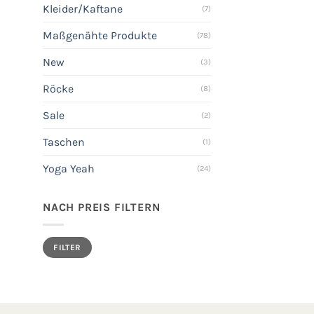
Kleider/Kaftane
(7)
Maßgenähte Produkte
(78)
New
(3)
Röcke
(8)
Sale
(2)
Taschen
(1)
Yoga Yeah
(24)
NACH PREIS FILTERN
Min.
Max.
FILTER
Preis
Preis