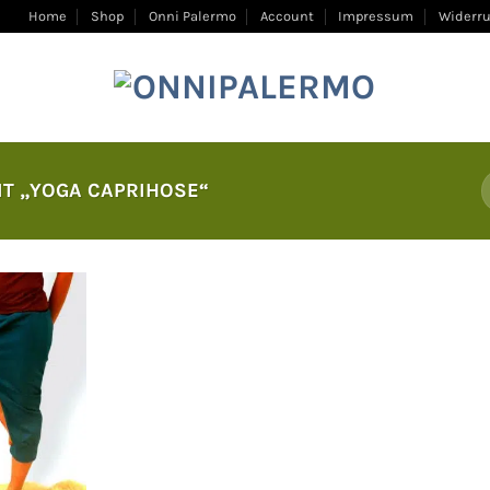
Home
Shop
Onni Palermo
Account
Impressum
Widerru
T „YOGA CAPRIHOSE“
Auf
die
Wunschliste