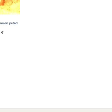
auen petrol
Preisspanne:
0
€
75,00 €
bis
95,00 €