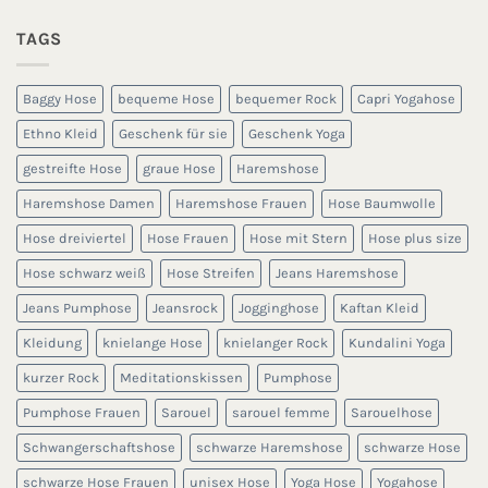
TAGS
Baggy Hose
bequeme Hose
bequemer Rock
Capri Yogahose
Ethno Kleid
Geschenk für sie
Geschenk Yoga
gestreifte Hose
graue Hose
Haremshose
Haremshose Damen
Haremshose Frauen
Hose Baumwolle
Hose dreiviertel
Hose Frauen
Hose mit Stern
Hose plus size
Hose schwarz weiß
Hose Streifen
Jeans Haremshose
Jeans Pumphose
Jeansrock
Jogginghose
Kaftan Kleid
Kleidung
knielange Hose
knielanger Rock
Kundalini Yoga
kurzer Rock
Meditationskissen
Pumphose
Pumphose Frauen
Sarouel
sarouel femme
Sarouelhose
Schwangerschaftshose
schwarze Haremshose
schwarze Hose
schwarze Hose Frauen
unisex Hose
Yoga Hose
Yogahose