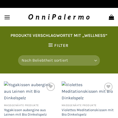
Zum
Inhalt
springen
PRODUKTE VERSCHLAGWORTET MIT „WELLNESS“
FILTER
Auf
Auf
die
die
MASSGENÄHTE PRODUKTE
MASSGENÄHTE PRODUKTE
Wunschliste
Wunschliste
Yogakissen aubergine aus
Violettes Meditationskissen mit
Leinen mit Bio Dinkelspelz
Bio Dinkelspelz