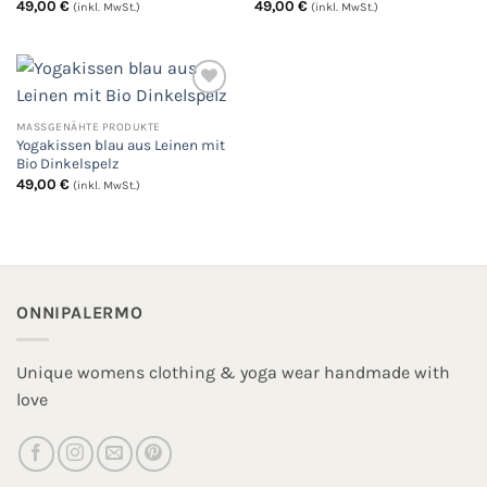
49,00
€
49,00
€
(inkl. MwSt.)
(inkl. MwSt.)
MASSGENÄHTE PRODUKTE
Auf
Yogakissen blau aus Leinen mit
die
Wunschliste
Bio Dinkelspelz
49,00
€
(inkl. MwSt.)
ONNIPALERMO
Unique womens clothing & yoga wear handmade with
love