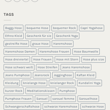
TAGS
Baggy Hose
bequeme Hose
bequemer Rock
Capri Yogahose
Ethno Kleid
Geschenk für sie
Geschenk Yoga
gestreifte Hose
graue Hose
Haremshose
Haremshose Damen
Haremshose Frauen
Hose Baumwolle
Hose dreiviertel
Hose Frauen
Hose mit Stern
Hose plus size
Hose schwarz weiß
Hose Streifen
Jeans Haremshose
Jeans Pumphose
Jeansrock
Jogginghose
Kaftan Kleid
Kleidung
knielange Hose
knielanger Rock
Kundalini Yoga
kurzer Rock
Meditationskissen
Pumphose
Pumphose Frauen
Sarouel
sarouel femme
Sarouelhose
Schwangerschaftshose
schwarze Haremshose
schwarze Hose