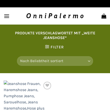
Zum
Inhalt
springen
PRODUKTE VERSCHLAGWORTET MIT „WEITE
JEANSHOSE“
FILTER
Auf
die
Wunschliste