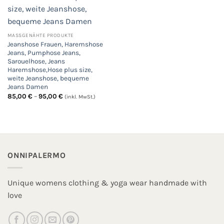
MASSGENÄHTE PRODUKTE
Jeanshose Frauen, Haremshose
Jeans, Pumphose Jeans,
Sarouelhose, Jeans
Haremshose,Hose plus size,
weite Jeanshose, bequeme
Jeans Damen
Preisspanne:
85,00
€
–
95,00
€
(inkl. MwSt.)
85,00 €
bis
95,00 €
ONNIPALERMO
Unique womens clothing & yoga wear handmade with
love