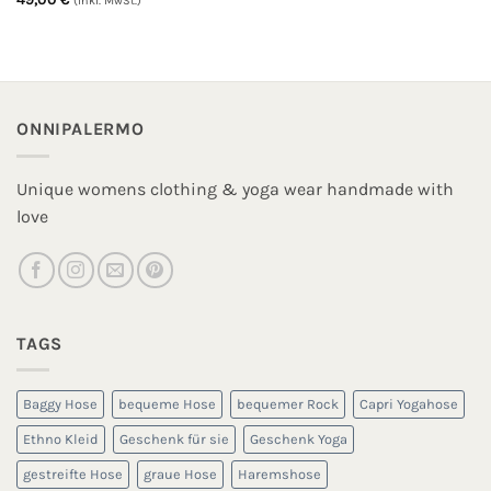
(inkl. MwSt.)
ONNIPALERMO
Unique womens clothing & yoga wear handmade with
love
TAGS
Baggy Hose
bequeme Hose
bequemer Rock
Capri Yogahose
Ethno Kleid
Geschenk für sie
Geschenk Yoga
gestreifte Hose
graue Hose
Haremshose