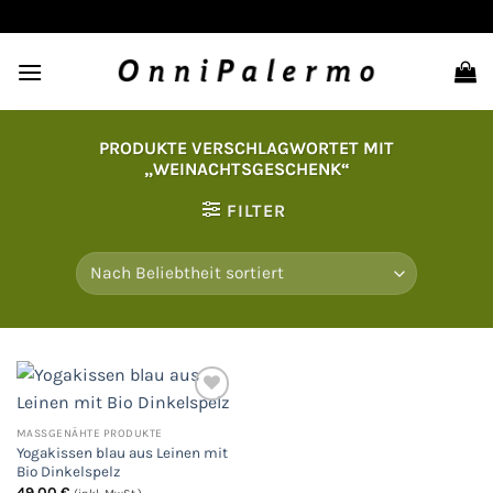
Zum
Inhalt
springen
PRODUKTE VERSCHLAGWORTET MIT
„WEINACHTSGESCHENK“
FILTER
MASSGENÄHTE PRODUKTE
Auf
Yogakissen blau aus Leinen mit
die
Wunschliste
Bio Dinkelspelz
49,00
€