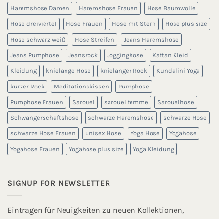
Haremshose Damen
Haremshose Frauen
Hose Baumwolle
Hose dreiviertel
Hose Frauen
Hose mit Stern
Hose plus size
Hose schwarz weiß
Hose Streifen
Jeans Haremshose
Jeans Pumphose
Jeansrock
Jogginghose
Kaftan Kleid
Kleidung
knielange Hose
knielanger Rock
Kundalini Yoga
kurzer Rock
Meditationskissen
Pumphose
Pumphose Frauen
Sarouel
sarouel femme
Sarouelhose
Schwangerschaftshose
schwarze Haremshose
schwarze Hose
schwarze Hose Frauen
unisex Hose
Yoga Hose
Yogahose
Yogahose Frauen
Yogahose plus size
Yoga Kleidung
SIGNUP FOR NEWSLETTER
Eintragen für Neuigkeiten zu neuen Kollektionen,