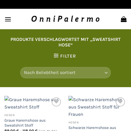
Zum
Inhalt
springen
PRODUKTE VERSCHLAGWORTET MIT „SWEATSHIRT
HOSE“
FILTER
HOSEN
Auf
Auf
Graue Haremshose aus
die
die
HOSEN
Wunschliste
Wunschliste
Sweatshirt Stoff
Schwarze Haremshose aus
Preisspanne:
89,00
€
–
118,00
€