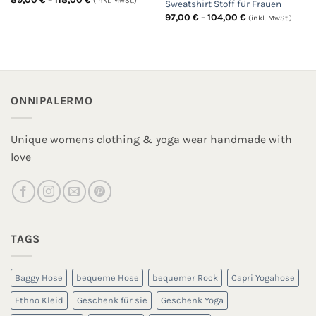
(inkl. MwSt.)
Sweatshirt Stoff für Frauen
89,00 €
Preisspanne:
bis
97,00
€
–
104,00
€
(inkl. MwSt.)
97,00 €
118,00 €
bis
104,00 €
ONNIPALERMO
Unique womens clothing & yoga wear handmade with
love
TAGS
Baggy Hose
bequeme Hose
bequemer Rock
Capri Yogahose
Ethno Kleid
Geschenk für sie
Geschenk Yoga