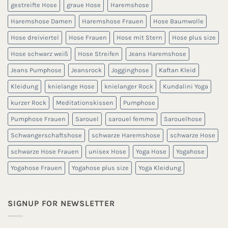
gestreifte Hose
graue Hose
Haremshose
Haremshose Damen
Haremshose Frauen
Hose Baumwolle
Hose dreiviertel
Hose Frauen
Hose mit Stern
Hose plus size
Hose schwarz weiß
Hose Streifen
Jeans Haremshose
Jeans Pumphose
Jeansrock
Jogginghose
Kaftan Kleid
Kleidung
knielange Hose
knielanger Rock
Kundalini Yoga
kurzer Rock
Meditationskissen
Pumphose
Pumphose Frauen
Sarouel
sarouel femme
Sarouelhose
Schwangerschaftshose
schwarze Haremshose
schwarze Hose
schwarze Hose Frauen
unisex Hose
Yoga Hose
Yogahose
Yogahose Frauen
Yogahose plus size
Yoga Kleidung
SIGNUP FOR NEWSLETTER