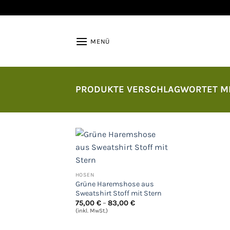
Zum
Inhalt
springen
MENÜ
PRODUKTE VERSCHLAGWORTET MI
Auf
die
HOSEN
Wunschliste
Grüne Haremshose aus
Sweatshirt Stoff mit Stern
Preisspanne:
75,00
€
–
83,00
€
75,00 €
(inkl. MwSt.)
bis
83,00 €