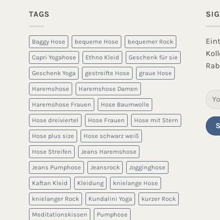
TAGS
SI
Ein
Baggy Hose
bequeme Hose
bequemer Rock
Kol
Capri Yogahose
Ethno Kleid
Geschenk für sie
Rab
Geschenk Yoga
gestreifte Hose
graue Hose
Haremshose
Haremshose Damen
Haremshose Frauen
Hose Baumwolle
Hose dreiviertel
Hose Frauen
Hose mit Stern
Hose plus size
Hose schwarz weiß
Hose Streifen
Jeans Haremshose
Jeans Pumphose
Jeansrock
Jogginghose
Kaftan Kleid
Kleidung
knielange Hose
knielanger Rock
Kundalini Yoga
kurzer Rock
Meditationskissen
Pumphose