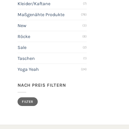
Kleider/Kaftane
(7)
Maßgenähte Produkte
(78)
New
(3)
Röcke
(8)
Sale
(2)
Taschen
(1)
Yoga Yeah
(24)
NACH PREIS FILTERN
Min.
Max.
FILTER
Preis
Preis