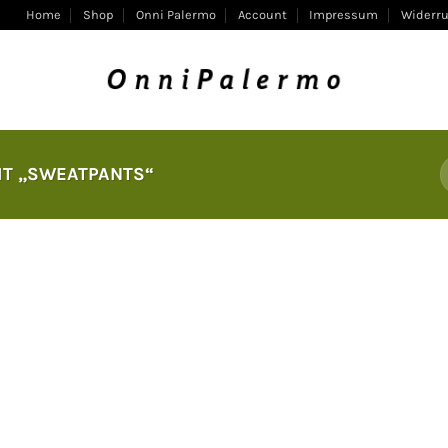
Home
Shop
Onni Palermo
Account
Impressum
Widerru
T „SWEATPANTS“