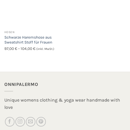
HOSEN
Schwarze Haremshose aus
Sweatshirt Stoff für Frauen
Preisspanne:
97,00
€
–
104,00
€
(inkl. MwSt.)
97,00 €
bis
104,00 €
ONNIPALERMO
Unique womens clothing & yoga wear handmade with
love