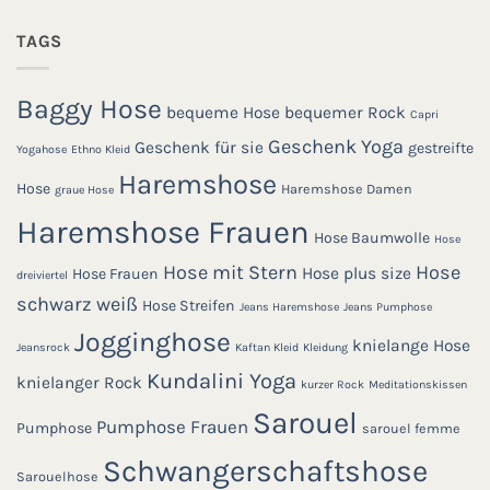
TAGS
Baggy Hose
bequeme Hose
bequemer Rock
Capri
Geschenk Yoga
Geschenk für sie
gestreifte
Yogahose
Ethno Kleid
Haremshose
Hose
Haremshose Damen
graue Hose
Haremshose Frauen
Hose Baumwolle
Hose
Hose mit Stern
Hose
Hose plus size
Hose Frauen
dreiviertel
schwarz weiß
Hose Streifen
Jeans Haremshose
Jeans Pumphose
Jogginghose
knielange Hose
Jeansrock
Kaftan Kleid
Kleidung
Kundalini Yoga
knielanger Rock
kurzer Rock
Meditationskissen
Sarouel
Pumphose Frauen
Pumphose
sarouel femme
Schwangerschaftshose
Sarouelhose