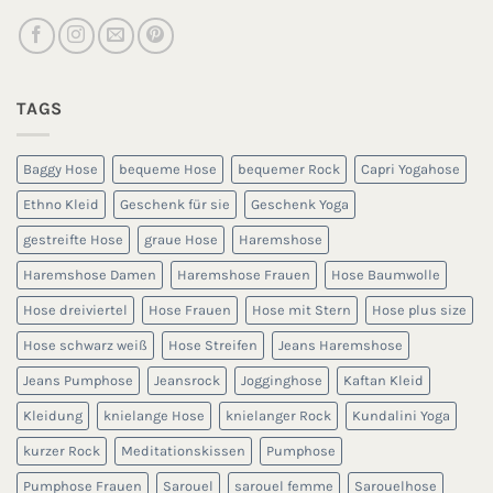
TAGS
Baggy Hose
bequeme Hose
bequemer Rock
Capri Yogahose
Ethno Kleid
Geschenk für sie
Geschenk Yoga
gestreifte Hose
graue Hose
Haremshose
Haremshose Damen
Haremshose Frauen
Hose Baumwolle
Hose dreiviertel
Hose Frauen
Hose mit Stern
Hose plus size
Hose schwarz weiß
Hose Streifen
Jeans Haremshose
Jeans Pumphose
Jeansrock
Jogginghose
Kaftan Kleid
Kleidung
knielange Hose
knielanger Rock
Kundalini Yoga
kurzer Rock
Meditationskissen
Pumphose
Pumphose Frauen
Sarouel
sarouel femme
Sarouelhose