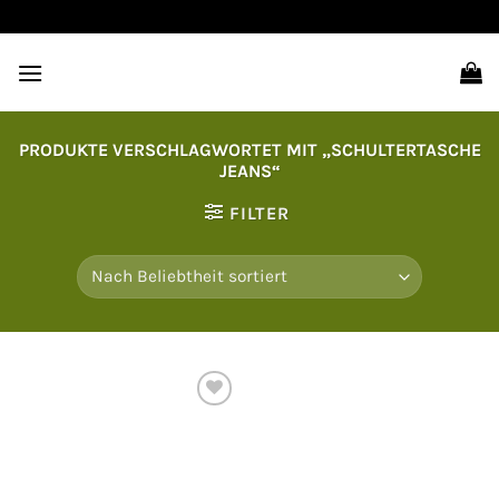
Zum
Inhalt
springen
PRODUKTE VERSCHLAGWORTET MIT „SCHULTERTASCHE
JEANS“
FILTER
Auf
die
Wunschliste