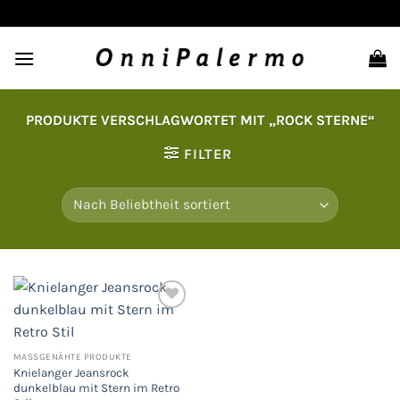
Zum
Inhalt
springen
PRODUKTE VERSCHLAGWORTET MIT „ROCK STERNE“
FILTER
Auf
die
MASSGENÄHTE PRODUKTE
Wunschliste
Knielanger Jeansrock
dunkelblau mit Stern im Retro