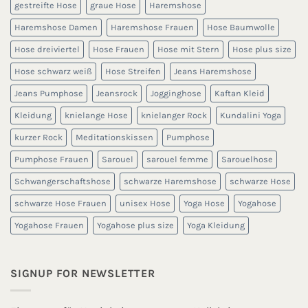
gestreifte Hose
graue Hose
Haremshose
Haremshose Damen
Haremshose Frauen
Hose Baumwolle
Hose dreiviertel
Hose Frauen
Hose mit Stern
Hose plus size
Hose schwarz weiß
Hose Streifen
Jeans Haremshose
Jeans Pumphose
Jeansrock
Jogginghose
Kaftan Kleid
Kleidung
knielange Hose
knielanger Rock
Kundalini Yoga
kurzer Rock
Meditationskissen
Pumphose
Pumphose Frauen
Sarouel
sarouel femme
Sarouelhose
Schwangerschaftshose
schwarze Haremshose
schwarze Hose
schwarze Hose Frauen
unisex Hose
Yoga Hose
Yogahose
Yogahose Frauen
Yogahose plus size
Yoga Kleidung
SIGNUP FOR NEWSLETTER