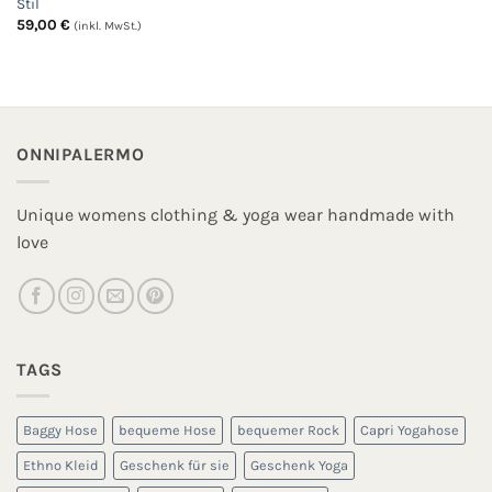
Stil
59,00
€
(inkl. MwSt.)
ONNIPALERMO
Unique womens clothing & yoga wear handmade with
love
TAGS
Baggy Hose
bequeme Hose
bequemer Rock
Capri Yogahose
Ethno Kleid
Geschenk für sie
Geschenk Yoga