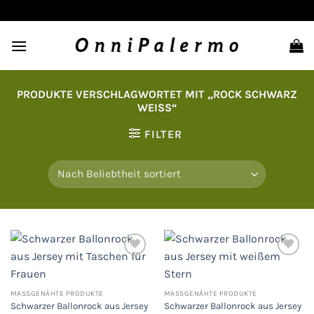
Zum
Inhalt
springen
PRODUKTE VERSCHLAGWORTET MIT „ROCK SCHWARZ
WEISS“
FILTER
Auf
Auf
die
die
MASSGENÄHTE PRODUKTE
MASSGENÄHTE PRODUKTE
Wunschliste
Wunschliste
Schwarzer Ballonrock aus Jersey
Schwarzer Ballonrock aus Jersey