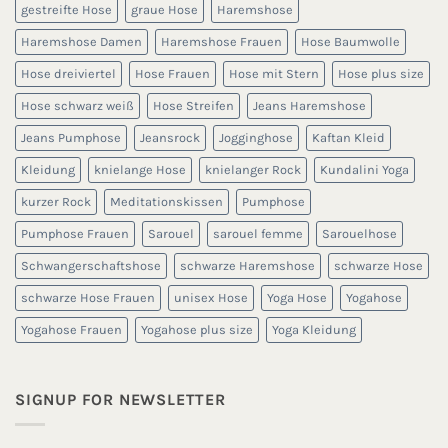
gestreifte Hose
graue Hose
Haremshose
Haremshose Damen
Haremshose Frauen
Hose Baumwolle
Hose dreiviertel
Hose Frauen
Hose mit Stern
Hose plus size
Hose schwarz weiß
Hose Streifen
Jeans Haremshose
Jeans Pumphose
Jeansrock
Jogginghose
Kaftan Kleid
Kleidung
knielange Hose
knielanger Rock
Kundalini Yoga
kurzer Rock
Meditationskissen
Pumphose
Pumphose Frauen
Sarouel
sarouel femme
Sarouelhose
Schwangerschaftshose
schwarze Haremshose
schwarze Hose
schwarze Hose Frauen
unisex Hose
Yoga Hose
Yogahose
Yogahose Frauen
Yogahose plus size
Yoga Kleidung
SIGNUP FOR NEWSLETTER