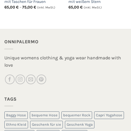
mit Taschen für Frauen
mit weißem Stern
Preisspanne:
65,00
€
–
75,00
€
65,00
€
(inkl. MwSt.)
(inkl. MwSt.)
65,00 €
bis
75,00 €
ONNIPALERMO
Unique womens clothing & yoga wear handmade with
love
TAGS
Baggy Hose
bequeme Hose
bequemer Rock
Capri Yogahose
Ethno Kleid
Geschenk für sie
Geschenk Yoga