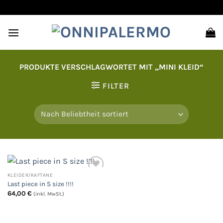
Zum
Inhalt
springen
PRODUKTE VERSCHLAGWORTET MIT „MINI KLEID“
FILTER
KLEIDER/KAFTANE
Last piece in S size !!!!
Auf
64,00
€
(inkl. MwSt.)
die
Wunschliste