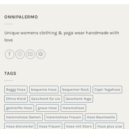
ONNIPALERMO
Unique womens clothing & yoga wear handmade with
love
TAGS
Baggy Hose
bequeme Hose
bequemer Rock
Capri Yogahose
Ethno Kleid
Geschenk für sie
Geschenk Yoga
gestreifte Hose
graue Hose
Haremshose
Haremshose Damen
Haremshose Frauen
Hose Baumwolle
Hose dreiviertel
Hose Frauen
Hose mit Stern
Hose plus size