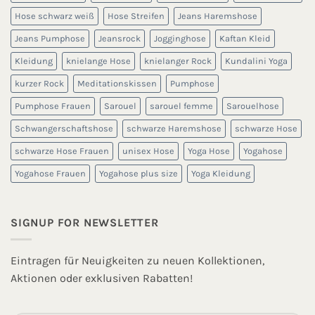
Hose schwarz weiß
Hose Streifen
Jeans Haremshose
Jeans Pumphose
Jeansrock
Jogginghose
Kaftan Kleid
Kleidung
knielange Hose
knielanger Rock
Kundalini Yoga
kurzer Rock
Meditationskissen
Pumphose
Pumphose Frauen
Sarouel
sarouel femme
Sarouelhose
Schwangerschaftshose
schwarze Haremshose
schwarze Hose
schwarze Hose Frauen
unisex Hose
Yoga Hose
Yogahose
Yogahose Frauen
Yogahose plus size
Yoga Kleidung
SIGNUP FOR NEWSLETTER
Eintragen für Neuigkeiten zu neuen Kollektionen,
Aktionen oder exklusiven Rabatten!