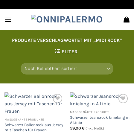
Zum
Inhalt
springen
PRODUKTE VERSCHLAGWORTET MIT „MIDI ROCK“
FILTER
MASSGENÄHTE PRODUKTE
Auf
Auf
Schwarzer Jeansrock knielang in
die
die
MASSGENÄHTE PRODUKTE
Wunschliste
Wunschliste
A Linie
Schwarzer Ballonrock aus Jersey
59,00
€
(inkl. MwSt.)
mit Taschen für Frauen