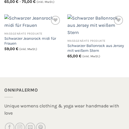
Preisspanne:
65,00
€
–
75,00
€
(inkl. MwSt.)
65,00 €
bis
75,00 €
MASSGENÄHTE PRODUKTE
Auf
Auf
Schwarzer Jeansrock midi für
die
die
MASSGENÄHTE PRODUKTE
Wunschliste
Wunschliste
Frauen
Schwarzer Ballonrock aus Jersey
59,00
€
(inkl. MwSt.)
mit weißem Stern
65,00
€
(inkl. MwSt.)
ONNIPALERMO
Unique womens clothing & yoga wear handmade with
love