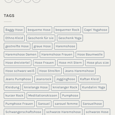
TAGS
Baggy Hose
bequeme Hose
bequemer Rock
Capri Yogahose
Ethno Kleid
Geschenk für sie
Geschenk Yoga
gestreifte Hose
graue Hose
Haremshose
Haremshose Damen
Haremshose Frauen
Hose Baumwolle
Hose dreiviertel
Hose Frauen
Hose mit Stern
Hose plus size
Hose schwarz weiß
Hose Streifen
Jeans Haremshose
Jeans Pumphose
Jeansrock
Jogginghose
Kaftan Kleid
Kleidung
knielange Hose
knielanger Rock
Kundalini Yoga
kurzer Rock
Meditationskissen
Pumphose
Pumphose Frauen
Sarouel
sarouel femme
Sarouelhose
Schwangerschaftshose
schwarze Haremshose
schwarze Hose