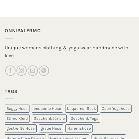
ONNIPALERMO
Unique womens clothing & yoga wear handmade with
love
TAGS
Baggy Hose
bequeme Hose
bequemer Rock
Capri Yogahose
Ethno Kleid
Geschenk für sie
Geschenk Yoga
gestreifte Hose
graue Hose
Haremshose
Haremshose Damen
Haremshose Frauen
Hose Baumwolle