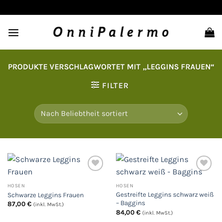
Zum
Inhalt
springen
PRODUKTE VERSCHLAGWORTET MIT „LEGGINS FRAUEN“
FILTER
HOSEN
HOSEN
Auf
Auf
Gestreifte Leggins schwarz weiß
Schwarze Leggins Frauen
die
die
Wunschliste
Wunschliste
– Baggins
87,00
€
(inkl. MwSt.)
84,00
€
(inkl. MwSt.)