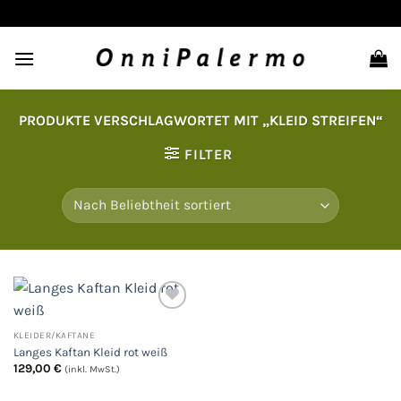
Zum
Inhalt
springen
PRODUKTE VERSCHLAGWORTET MIT „KLEID STREIFEN“
FILTER
KLEIDER/KAFTANE
Auf
Langes Kaftan Kleid rot weiß
die
Wunschliste
129,00
€
(inkl. MwSt.)