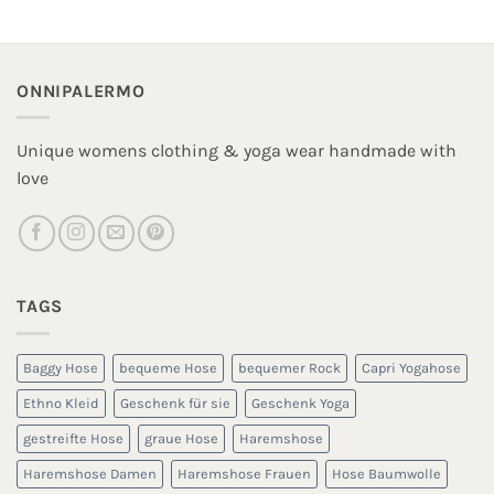
ONNIPALERMO
Unique womens clothing & yoga wear handmade with
love
TAGS
Baggy Hose
bequeme Hose
bequemer Rock
Capri Yogahose
Ethno Kleid
Geschenk für sie
Geschenk Yoga
gestreifte Hose
graue Hose
Haremshose
Haremshose Damen
Haremshose Frauen
Hose Baumwolle