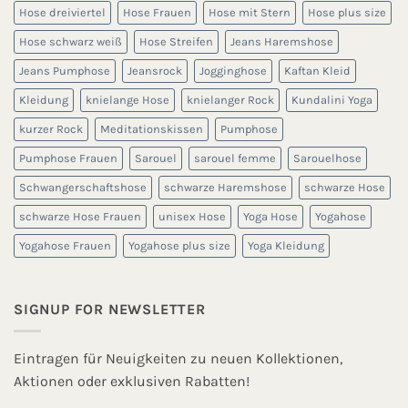
Hose dreiviertel
Hose Frauen
Hose mit Stern
Hose plus size
Hose schwarz weiß
Hose Streifen
Jeans Haremshose
Jeans Pumphose
Jeansrock
Jogginghose
Kaftan Kleid
Kleidung
knielange Hose
knielanger Rock
Kundalini Yoga
kurzer Rock
Meditationskissen
Pumphose
Pumphose Frauen
Sarouel
sarouel femme
Sarouelhose
Schwangerschaftshose
schwarze Haremshose
schwarze Hose
schwarze Hose Frauen
unisex Hose
Yoga Hose
Yogahose
Yogahose Frauen
Yogahose plus size
Yoga Kleidung
SIGNUP FOR NEWSLETTER
Eintragen für Neuigkeiten zu neuen Kollektionen,
Aktionen oder exklusiven Rabatten!