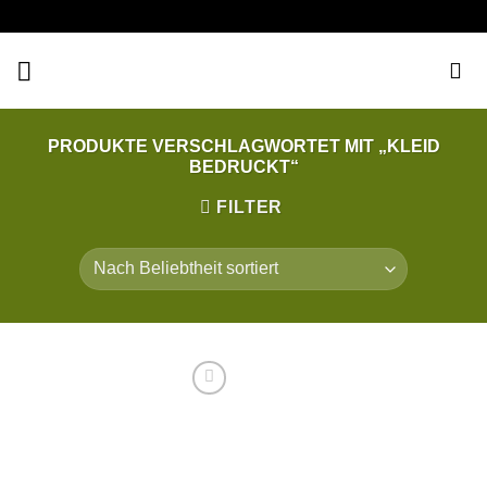
Zum
Inhalt
springen
PRODUKTE VERSCHLAGWORTET MIT „KLEID
BEDRUCKT“
FILTER
Auf
die
Wunschliste