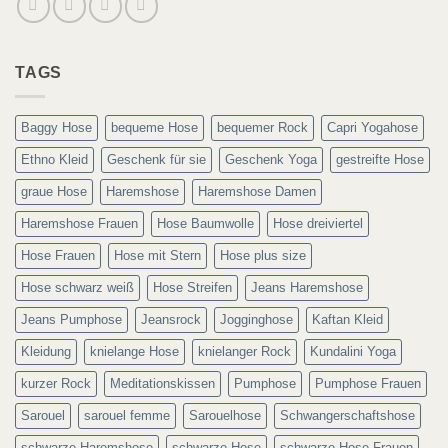
TAGS
Baggy Hose
bequeme Hose
bequemer Rock
Capri Yogahose
Ethno Kleid
Geschenk für sie
Geschenk Yoga
gestreifte Hose
graue Hose
Haremshose
Haremshose Damen
Haremshose Frauen
Hose Baumwolle
Hose dreiviertel
Hose Frauen
Hose mit Stern
Hose plus size
Hose schwarz weiß
Hose Streifen
Jeans Haremshose
Jeans Pumphose
Jeansrock
Jogginghose
Kaftan Kleid
Kleidung
knielange Hose
knielanger Rock
Kundalini Yoga
kurzer Rock
Meditationskissen
Pumphose
Pumphose Frauen
Sarouel
sarouel femme
Sarouelhose
Schwangerschaftshose
schwarze Haremshose
schwarze Hose
schwarze Hose Frauen