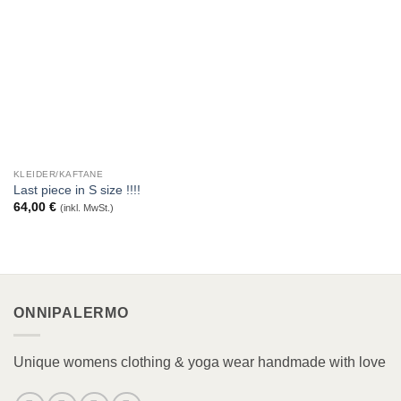
KLEIDER/KAFTANE
Last piece in S size !!!!
64,00
€
(inkl. MwSt.)
ONNIPALERMO
Unique womens clothing & yoga wear handmade with love