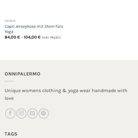
HOSEN
Capri Jerseyhose mit Stern fürs
Yoga
Preisspanne:
84,00
€
–
104,00
€
(inkl. MwSt.)
84,00 €
bis
104,00 €
ONNIPALERMO
Unique womens clothing & yoga wear handmade with
love
TAGS