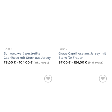
HOSEN
HOSEN
Schwarz weiß gestreifte
Graue Caprihose aus Jersey mit
Caprihose mit Stern aus Jersey
Stern für Frauen
Preisspanne:
Preisspanne:
78,00
€
–
104,00
€
87,00
€
–
124,00
€
(inkl. MwSt.)
(inkl. MwSt.)
78,00 €
87,00 €
bis
bis
104,00 €
124,00 €
Auf
Auf
die
die
Wunschliste
Wunschliste