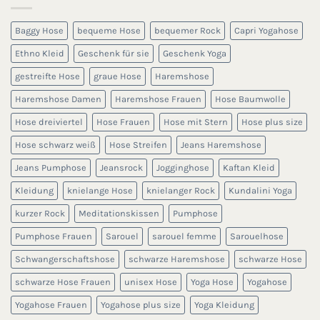
Baggy Hose
bequeme Hose
bequemer Rock
Capri Yogahose
Ethno Kleid
Geschenk für sie
Geschenk Yoga
gestreifte Hose
graue Hose
Haremshose
Haremshose Damen
Haremshose Frauen
Hose Baumwolle
Hose dreiviertel
Hose Frauen
Hose mit Stern
Hose plus size
Hose schwarz weiß
Hose Streifen
Jeans Haremshose
Jeans Pumphose
Jeansrock
Jogginghose
Kaftan Kleid
Kleidung
knielange Hose
knielanger Rock
Kundalini Yoga
kurzer Rock
Meditationskissen
Pumphose
Pumphose Frauen
Sarouel
sarouel femme
Sarouelhose
Schwangerschaftshose
schwarze Haremshose
schwarze Hose
schwarze Hose Frauen
unisex Hose
Yoga Hose
Yogahose
Yogahose Frauen
Yogahose plus size
Yoga Kleidung