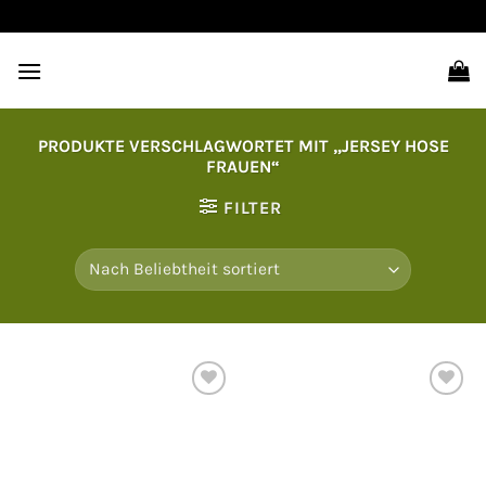
Zum
Inhalt
springen
PRODUKTE VERSCHLAGWORTET MIT „JERSEY HOSE
FRAUEN“
FILTER
Auf
Auf
die
die
Wunschliste
Wunschliste