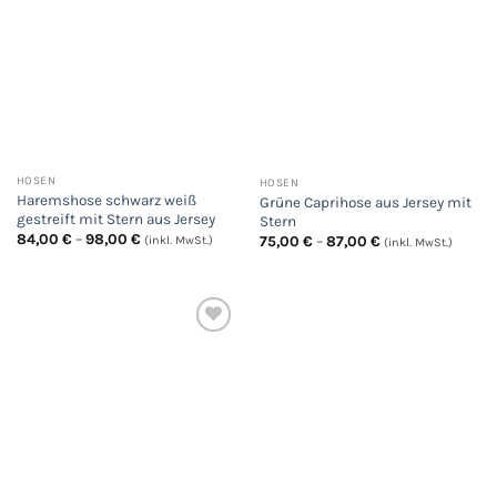
HOSEN
HOSEN
Haremshose schwarz weiß
Grüne Caprihose aus Jersey mit
gestreift mit Stern aus Jersey
Stern
Preisspanne:
84,00
€
–
98,00
€
Preisspanne:
75,00
€
–
87,00
€
(inkl. MwSt.)
(inkl. MwSt.)
84,00 €
75,00 €
bis
bis
98,00 €
87,00 €
Auf
die
Wunschliste