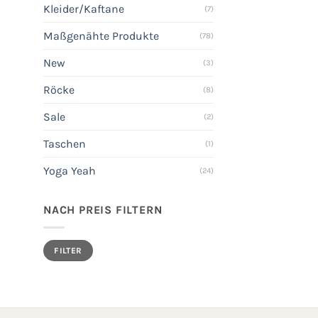
Kleider/Kaftane
(7)
Maßgenähte Produkte
(78)
New
(3)
Röcke
(8)
Sale
(2)
Taschen
(1)
Yoga Yeah
(24)
NACH PREIS FILTERN
Min.
Max.
FILTER
Preis
Preis