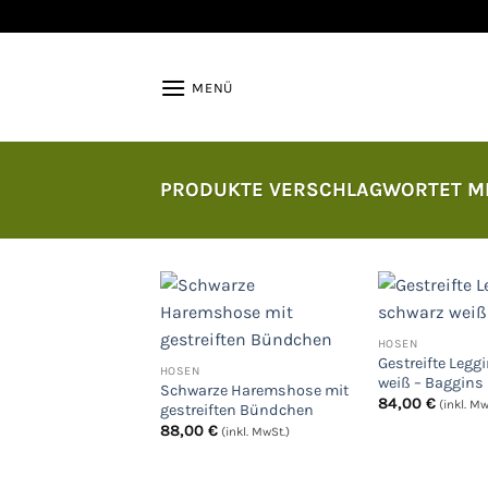
Zum
Inhalt
springen
MENÜ
PRODUKTE VERSCHLAGWORTET MI
HOSEN
Auf
Gestreifte Legg
die
HOSEN
weiß – Baggins
Wunschliste
Schwarze Haremshose mit
84,00
€
(inkl. Mw
gestreiften Bündchen
88,00
€
(inkl. MwSt.)