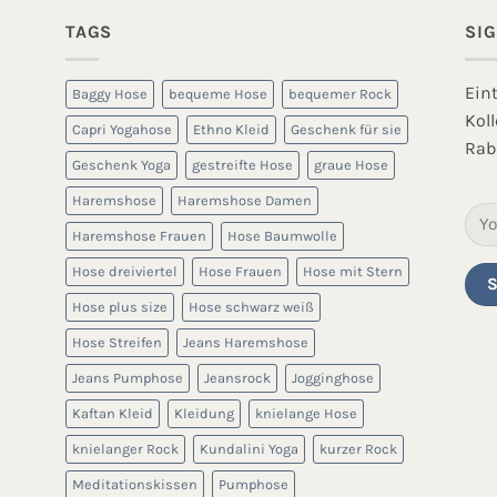
TAGS
SI
Ein
Baggy Hose
bequeme Hose
bequemer Rock
Kol
Capri Yogahose
Ethno Kleid
Geschenk für sie
Rab
Geschenk Yoga
gestreifte Hose
graue Hose
Haremshose
Haremshose Damen
Haremshose Frauen
Hose Baumwolle
Hose dreiviertel
Hose Frauen
Hose mit Stern
Hose plus size
Hose schwarz weiß
Hose Streifen
Jeans Haremshose
Jeans Pumphose
Jeansrock
Jogginghose
Kaftan Kleid
Kleidung
knielange Hose
knielanger Rock
Kundalini Yoga
kurzer Rock
Meditationskissen
Pumphose