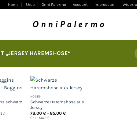
Home
Shop
Onni Palermo
Account
Impressum
Widerru
T „JERSEY HAREMSHOSE“
HOSEN
Auf
Auf
ins schwarz
Schwarze Haremshose aus
die
die
Jersey
Wunschliste
Wunschliste
Preisspanne:
78,00
€
–
85,00
€
St.)
78,00 €
(inkl. MwSt.)
bis
85,00 €