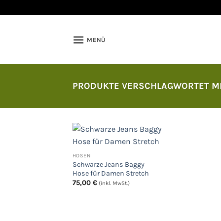
Zum
Inhalt
springen
MENÜ
PRODUKTE VERSCHLAGWORTET MI
HOSEN
Auf
Schwarze Jeans Baggy
die
Hose für Damen Stretch
Wunschliste
75,00
€
(inkl. MwSt.)