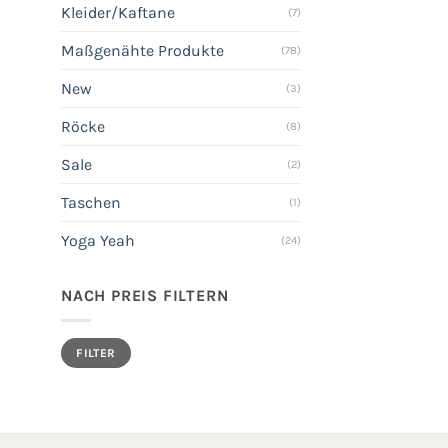
Kleider/Kaftane
(7)
Maßgenähte Produkte
(78)
New
(3)
Röcke
(8)
Sale
(2)
Taschen
(1)
Yoga Yeah
(24)
NACH PREIS FILTERN
Min.
Max.
FILTER
Preis
Preis