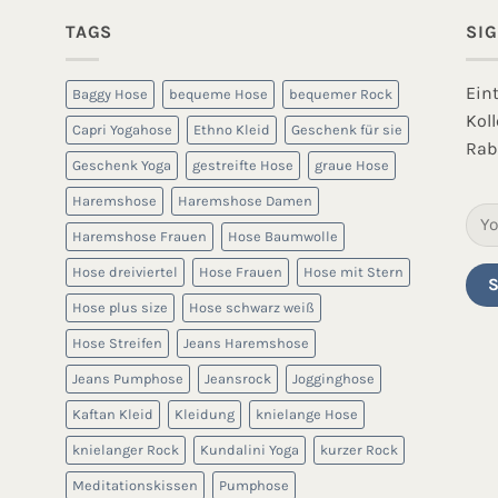
TAGS
SI
Ein
Baggy Hose
bequeme Hose
bequemer Rock
Kol
Capri Yogahose
Ethno Kleid
Geschenk für sie
Rab
Geschenk Yoga
gestreifte Hose
graue Hose
Haremshose
Haremshose Damen
Haremshose Frauen
Hose Baumwolle
Hose dreiviertel
Hose Frauen
Hose mit Stern
Hose plus size
Hose schwarz weiß
Hose Streifen
Jeans Haremshose
Jeans Pumphose
Jeansrock
Jogginghose
Kaftan Kleid
Kleidung
knielange Hose
knielanger Rock
Kundalini Yoga
kurzer Rock
Meditationskissen
Pumphose