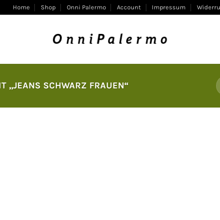
Home
Shop
Onni Palermo
Account
Impressum
Widerru
T „JEANS SCHWARZ FRAUEN“