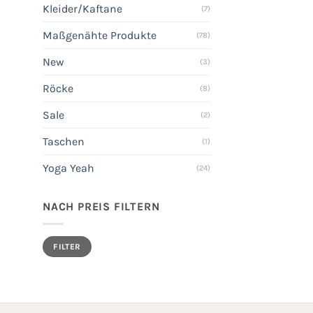
Kleider/Kaftane
(7)
Maßgenähte Produkte
(78)
New
(3)
Röcke
(8)
Sale
(2)
Taschen
(1)
Yoga Yeah
(24)
NACH PREIS FILTERN
Min.
Max.
FILTER
Preis
Preis