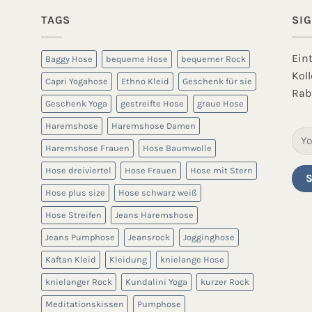
TAGS
SI
Ein
Baggy Hose
bequeme Hose
bequemer Rock
Kol
Capri Yogahose
Ethno Kleid
Geschenk für sie
Rab
Geschenk Yoga
gestreifte Hose
graue Hose
Haremshose
Haremshose Damen
Haremshose Frauen
Hose Baumwolle
Hose dreiviertel
Hose Frauen
Hose mit Stern
Hose plus size
Hose schwarz weiß
Hose Streifen
Jeans Haremshose
Jeans Pumphose
Jeansrock
Jogginghose
Kaftan Kleid
Kleidung
knielange Hose
knielanger Rock
Kundalini Yoga
kurzer Rock
Meditationskissen
Pumphose