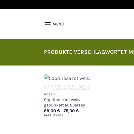
Zum
Inhalt
springen
MENÜ
PRODUKTE VERSCHLAGWORTET MI
NICHT VORRÄTIG
HOSEN
Auf
Caprihose rot weiß
die
gepunktet aus Jersey
Wunschliste
Preisspanne:
69,00
€
–
75,00
€
69,00 €
(inkl. MwSt.)
bis
75,00 €