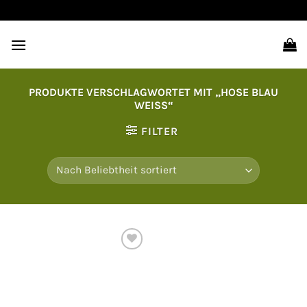
Zum
Inhalt
springen
PRODUKTE VERSCHLAGWORTET MIT „HOSE BLAU
WEISS“
FILTER
Auf
die
Wunschliste