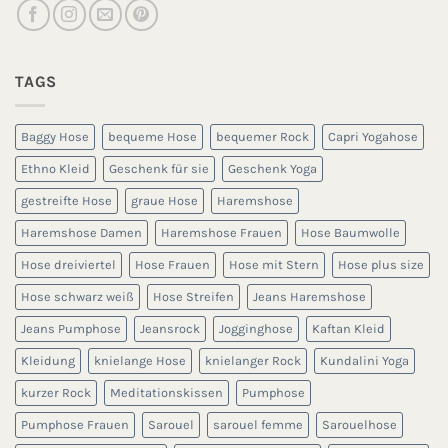
TAGS
Baggy Hose
bequeme Hose
bequemer Rock
Capri Yogahose
Ethno Kleid
Geschenk für sie
Geschenk Yoga
gestreifte Hose
graue Hose
Haremshose
Haremshose Damen
Haremshose Frauen
Hose Baumwolle
Hose dreiviertel
Hose Frauen
Hose mit Stern
Hose plus size
Hose schwarz weiß
Hose Streifen
Jeans Haremshose
Jeans Pumphose
Jeansrock
Jogginghose
Kaftan Kleid
Kleidung
knielange Hose
knielanger Rock
Kundalini Yoga
kurzer Rock
Meditationskissen
Pumphose
Pumphose Frauen
Sarouel
sarouel femme
Sarouelhose