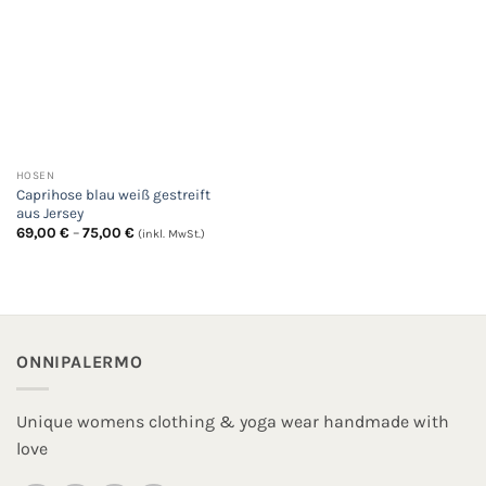
HOSEN
Caprihose blau weiß gestreift
aus Jersey
Preisspanne:
69,00
€
–
75,00
€
(inkl. MwSt.)
69,00 €
bis
75,00 €
ONNIPALERMO
Unique womens clothing & yoga wear handmade with
love