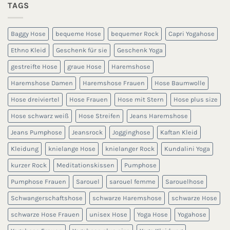
TAGS
Baggy Hose
bequeme Hose
bequemer Rock
Capri Yogahose
Ethno Kleid
Geschenk für sie
Geschenk Yoga
gestreifte Hose
graue Hose
Haremshose
Haremshose Damen
Haremshose Frauen
Hose Baumwolle
Hose dreiviertel
Hose Frauen
Hose mit Stern
Hose plus size
Hose schwarz weiß
Hose Streifen
Jeans Haremshose
Jeans Pumphose
Jeansrock
Jogginghose
Kaftan Kleid
Kleidung
knielange Hose
knielanger Rock
Kundalini Yoga
kurzer Rock
Meditationskissen
Pumphose
Pumphose Frauen
Sarouel
sarouel femme
Sarouelhose
Schwangerschaftshose
schwarze Haremshose
schwarze Hose
schwarze Hose Frauen
unisex Hose
Yoga Hose
Yogahose