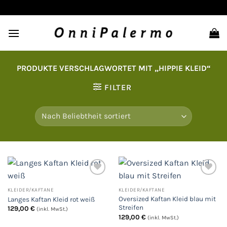
Zum
Inhalt
springen
PRODUKTE VERSCHLAGWORTET MIT „HIPPIE KLEID“
FILTER
KLEIDER/KAFTANE
KLEIDER/KAFTANE
Auf
Auf
Oversized Kaftan Kleid blau mit
Langes Kaftan Kleid rot weiß
die
die
Wunschliste
Wunschliste
Streifen
129,00
€
(inkl. MwSt.)
129,00
€
(inkl. MwSt.)