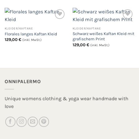
KLEIDER/KAFTANE
KLEIDER/KAFTANE
Auf
Auf
Schwarz weißes Kaftan Kleid mit
Florales langes Kaftan Kleid
die
die
Wunschliste
Wunschliste
grafischem Print
129,00
€
(inkl. MwSt.)
129,00
€
(inkl. MwSt.)
ONNIPALERMO
Unique womens clothing & yoga wear handmade with
love