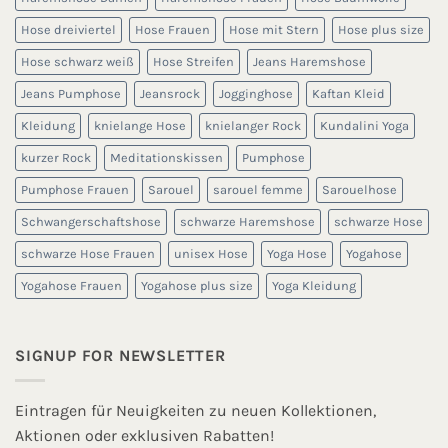
Hose dreiviertel
Hose Frauen
Hose mit Stern
Hose plus size
Hose schwarz weiß
Hose Streifen
Jeans Haremshose
Jeans Pumphose
Jeansrock
Jogginghose
Kaftan Kleid
Kleidung
knielange Hose
knielanger Rock
Kundalini Yoga
kurzer Rock
Meditationskissen
Pumphose
Pumphose Frauen
Sarouel
sarouel femme
Sarouelhose
Schwangerschaftshose
schwarze Haremshose
schwarze Hose
schwarze Hose Frauen
unisex Hose
Yoga Hose
Yogahose
Yogahose Frauen
Yogahose plus size
Yoga Kleidung
SIGNUP FOR NEWSLETTER
Eintragen für Neuigkeiten zu neuen Kollektionen,
Aktionen oder exklusiven Rabatten!