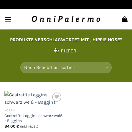
Zum
Inhalt
springen
PRODUKTE VERSCHLAGWORTET MIT „HIPPIE HOSE“
FILTER
HOSEN
Auf
Gestreifte Leggins schwarz weiß
die
Wunschliste
– Baggins
84,00
€
(inkl. MwSt.)