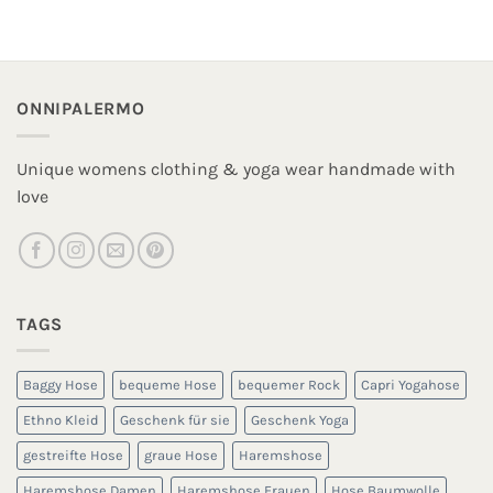
ONNIPALERMO
Unique womens clothing & yoga wear handmade with
love
TAGS
Baggy Hose
bequeme Hose
bequemer Rock
Capri Yogahose
Ethno Kleid
Geschenk für sie
Geschenk Yoga
gestreifte Hose
graue Hose
Haremshose
Haremshose Damen
Haremshose Frauen
Hose Baumwolle