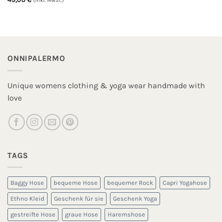
(inkl. MwSt.)
ONNIPALERMO
Unique womens clothing & yoga wear handmade with
love
TAGS
Baggy Hose
bequeme Hose
bequemer Rock
Capri Yogahose
Ethno Kleid
Geschenk für sie
Geschenk Yoga
gestreifte Hose
graue Hose
Haremshose