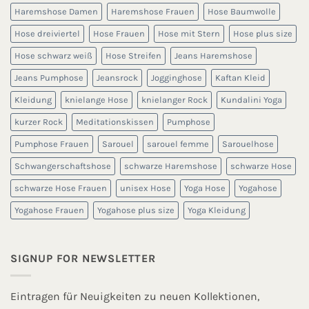
Haremshose Damen
Haremshose Frauen
Hose Baumwolle
Hose dreiviertel
Hose Frauen
Hose mit Stern
Hose plus size
Hose schwarz weiß
Hose Streifen
Jeans Haremshose
Jeans Pumphose
Jeansrock
Jogginghose
Kaftan Kleid
Kleidung
knielange Hose
knielanger Rock
Kundalini Yoga
kurzer Rock
Meditationskissen
Pumphose
Pumphose Frauen
Sarouel
sarouel femme
Sarouelhose
Schwangerschaftshose
schwarze Haremshose
schwarze Hose
schwarze Hose Frauen
unisex Hose
Yoga Hose
Yogahose
Yogahose Frauen
Yogahose plus size
Yoga Kleidung
SIGNUP FOR NEWSLETTER
Eintragen für Neuigkeiten zu neuen Kollektionen,