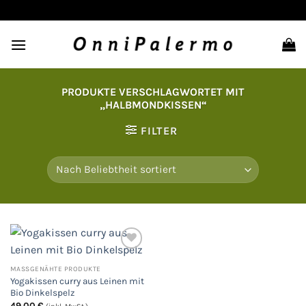
Zum
Inhalt
springen
PRODUKTE VERSCHLAGWORTET MIT
„HALBMONDKISSEN“
FILTER
MASSGENÄHTE PRODUKTE
Auf
Yogakissen curry aus Leinen mit
die
Wunschliste
Bio Dinkelspelz
49,00
€