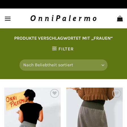
Zum
Inhalt
springen
PRODUKTE VERSCHLAGWORTET MIT „FRAUEN“
FILTER
Auf
Auf
die
die
Wunschliste
Wunschliste