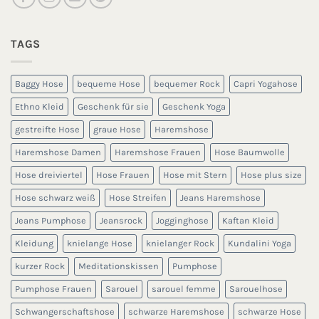
TAGS
Baggy Hose
bequeme Hose
bequemer Rock
Capri Yogahose
Ethno Kleid
Geschenk für sie
Geschenk Yoga
gestreifte Hose
graue Hose
Haremshose
Haremshose Damen
Haremshose Frauen
Hose Baumwolle
Hose dreiviertel
Hose Frauen
Hose mit Stern
Hose plus size
Hose schwarz weiß
Hose Streifen
Jeans Haremshose
Jeans Pumphose
Jeansrock
Jogginghose
Kaftan Kleid
Kleidung
knielange Hose
knielanger Rock
Kundalini Yoga
kurzer Rock
Meditationskissen
Pumphose
Pumphose Frauen
Sarouel
sarouel femme
Sarouelhose
Schwangerschaftshose
schwarze Haremshose
schwarze Hose