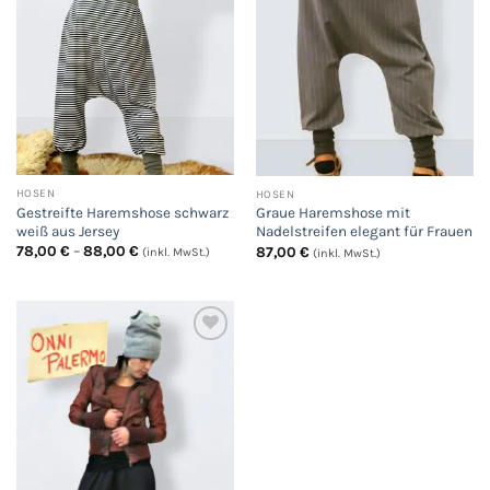
HOSEN
HOSEN
Gestreifte Haremshose schwarz
Graue Haremshose mit
weiß aus Jersey
Nadelstreifen elegant für Frauen
Preisspanne:
78,00
€
–
88,00
€
87,00
€
(inkl. MwSt.)
(inkl. MwSt.)
78,00 €
bis
88,00 €
Auf
die
Wunschliste