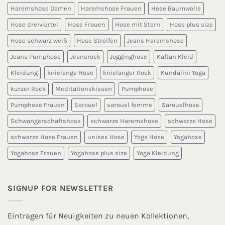
Haremshose Damen
Haremshose Frauen
Hose Baumwolle
Hose dreiviertel
Hose Frauen
Hose mit Stern
Hose plus size
Hose schwarz weiß
Hose Streifen
Jeans Haremshose
Jeans Pumphose
Jeansrock
Jogginghose
Kaftan Kleid
Kleidung
knielange Hose
knielanger Rock
Kundalini Yoga
kurzer Rock
Meditationskissen
Pumphose
Pumphose Frauen
Sarouel
sarouel femme
Sarouelhose
Schwangerschaftshose
schwarze Haremshose
schwarze Hose
schwarze Hose Frauen
unisex Hose
Yoga Hose
Yogahose
Yogahose Frauen
Yogahose plus size
Yoga Kleidung
SIGNUP FOR NEWSLETTER
Eintragen für Neuigkeiten zu neuen Kollektionen,