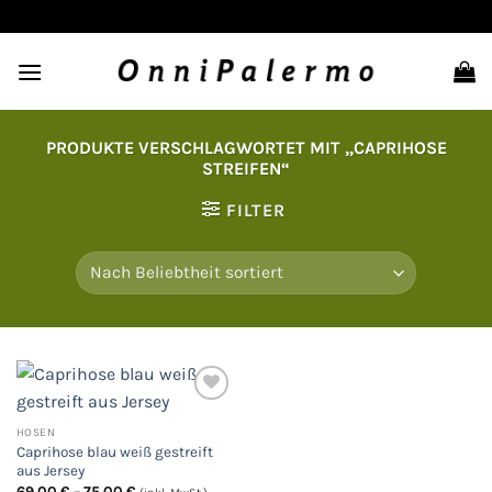
Zum
Inhalt
springen
PRODUKTE VERSCHLAGWORTET MIT „CAPRIHOSE
STREIFEN“
FILTER
HOSEN
Auf
Caprihose blau weiß gestreift
die
Wunschliste
aus Jersey
Preisspanne:
69,00
€
–
75,00
€