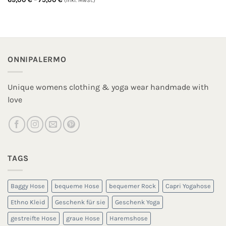
(inkl. MwSt.)
69,00 €
bis
75,00 €
ONNIPALERMO
Unique womens clothing & yoga wear handmade with
love
TAGS
Baggy Hose
bequeme Hose
bequemer Rock
Capri Yogahose
Ethno Kleid
Geschenk für sie
Geschenk Yoga
gestreifte Hose
graue Hose
Haremshose