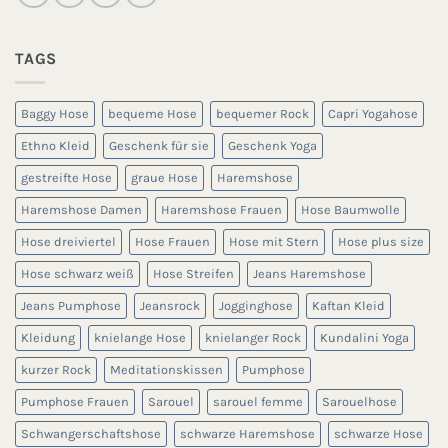
TAGS
Baggy Hose
bequeme Hose
bequemer Rock
Capri Yogahose
Ethno Kleid
Geschenk für sie
Geschenk Yoga
gestreifte Hose
graue Hose
Haremshose
Haremshose Damen
Haremshose Frauen
Hose Baumwolle
Hose dreiviertel
Hose Frauen
Hose mit Stern
Hose plus size
Hose schwarz weiß
Hose Streifen
Jeans Haremshose
Jeans Pumphose
Jeansrock
Jogginghose
Kaftan Kleid
Kleidung
knielange Hose
knielanger Rock
Kundalini Yoga
kurzer Rock
Meditationskissen
Pumphose
Pumphose Frauen
Sarouel
sarouel femme
Sarouelhose
Schwangerschaftshose
schwarze Haremshose
schwarze Hose