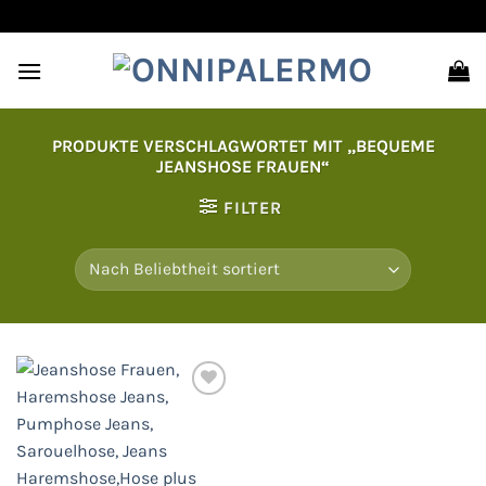
Zum
Inhalt
springen
PRODUKTE VERSCHLAGWORTET MIT „BEQUEME
JEANSHOSE FRAUEN“
FILTER
Auf
die
Wunschliste