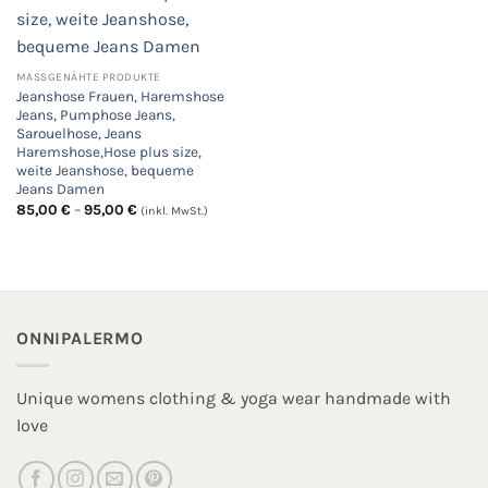
MASSGENÄHTE PRODUKTE
Jeanshose Frauen, Haremshose
Jeans, Pumphose Jeans,
Sarouelhose, Jeans
Haremshose,Hose plus size,
weite Jeanshose, bequeme
Jeans Damen
Preisspanne:
85,00
€
–
95,00
€
(inkl. MwSt.)
85,00 €
bis
95,00 €
ONNIPALERMO
Unique womens clothing & yoga wear handmade with
love