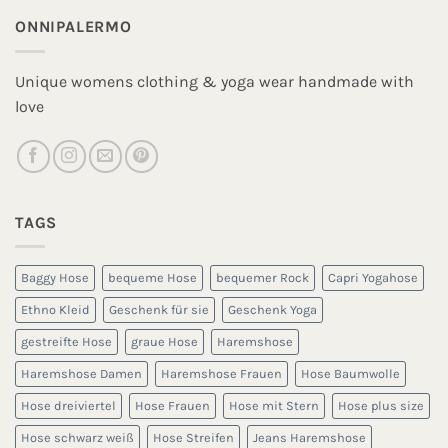
ONNIPALERMO
Unique womens clothing & yoga wear handmade with
love
TAGS
Baggy Hose
bequeme Hose
bequemer Rock
Capri Yogahose
Ethno Kleid
Geschenk für sie
Geschenk Yoga
gestreifte Hose
graue Hose
Haremshose
Haremshose Damen
Haremshose Frauen
Hose Baumwolle
Hose dreiviertel
Hose Frauen
Hose mit Stern
Hose plus size
Hose schwarz weiß
Hose Streifen
Jeans Haremshose