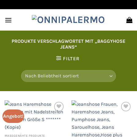
Zum
Inhalt
springen
PRODUKTE VERSCHLAGWORTET MIT „BAGGYHOSE
JEANS“
FILTER
Angebot!
Auf
Auf
die
die
Wunschliste
Wunschliste
MASSGENÄHTE PRODUKTE