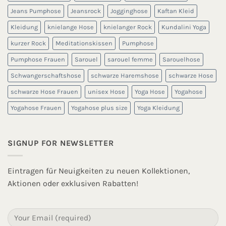
Jeans Pumphose
Jeansrock
Jogginghose
Kaftan Kleid
Kleidung
knielange Hose
knielanger Rock
Kundalini Yoga
kurzer Rock
Meditationskissen
Pumphose
Pumphose Frauen
Sarouel
sarouel femme
Sarouelhose
Schwangerschaftshose
schwarze Haremshose
schwarze Hose
schwarze Hose Frauen
unisex Hose
Yoga Hose
Yogahose
Yogahose Frauen
Yogahose plus size
Yoga Kleidung
SIGNUP FOR NEWSLETTER
Eintragen für Neuigkeiten zu neuen Kollektionen,
Aktionen oder exklusiven Rabatten!