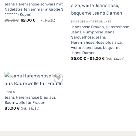
Jeans Haremshose schwarz mit
Nadelstreifen einmal in Größe S
******* (Kopie)
Ursprünglicher
Aktueller
69,00
€
62,00
€
(inkl. MwSt.)
MASSGENÄHTE PRODUKTE
Preis
Preis
Jeanshose Frauen, Haremshose
war:
ist:
69,00 €
62,00 €.
Jeans, Pumphose Jeans,
Sarouelhose, Jeans
Haremshose,Hose plus size,
weite Jeanshose, bequeme
Jeans Damen
Preisspanne:
85,00
€
–
95,00
€
(inkl. MwSt.)
85,00 €
bis
95,00 €
HOSEN
Auf
Jeans Haremshose blau aus
die
Wunschliste
Baumwolle für Frauen
85,00
€
(inkl. MwSt.)